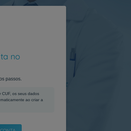
nta no
os passos.
My CUF, os seus dados
omaticamente ao criar a
 CONTA