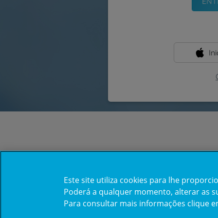
In
Este site utiliza cookies para lhe propor
Poderá a qualquer momento, alterar as sua
Para consultar mais informações clique 