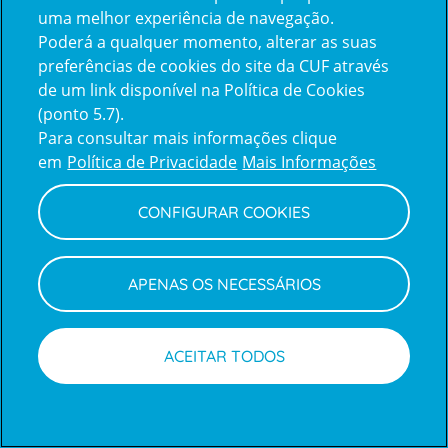
uma melhor experiência de navegação.
Poderá a qualquer momento, alterar as suas
Inicie sessão com a Apple
preferências de cookies do site da CUF através
de um link disponível na Política de Cookies
(ponto 5.7).
Inicie sessão com o Google
Para consultar mais informações clique
em
Política de Privacidade
Mais Informações
Centro de Apoio ao Cliente
|
Política de Privacidade e Cookies
CONFIGURAR COOKIES
APENAS OS NECESSÁRIOS
ACEITAR TODOS