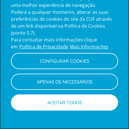
uma melhor experiência de navegação.
Poderá a qualquer momento, alterar as suas
Inicie sessão com a Apple
preferências de cookies do site da CUF através
de um link disponível na Política de Cookies
(ponto 5.7).
Inicie sessão com o Google
Para consultar mais informações clique
em
Política de Privacidade
Mais Informações
Centro de Apoio ao Cliente
|
Política de Privacidade e Cookies
CONFIGURAR COOKIES
APENAS OS NECESSÁRIOS
ACEITAR TODOS