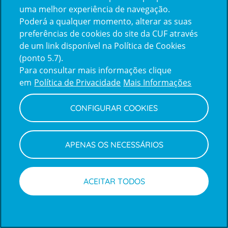
uma melhor experiência de navegação.
Poderá a qualquer momento, alterar as suas
Inicie sessão com a Apple
preferências de cookies do site da CUF através
de um link disponível na Política de Cookies
(ponto 5.7).
Inicie sessão com o Google
Para consultar mais informações clique
em
Política de Privacidade
Mais Informações
Centro de Apoio ao Cliente
|
Política de Privacidade e Cookies
CONFIGURAR COOKIES
APENAS OS NECESSÁRIOS
ACEITAR TODOS