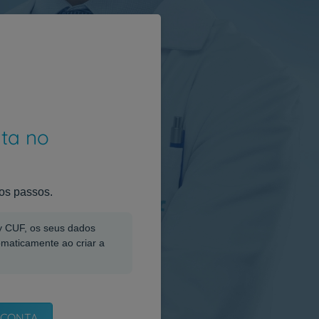
nta no
os passos.
My CUF, os seus dados
omaticamente ao criar a
 CONTA