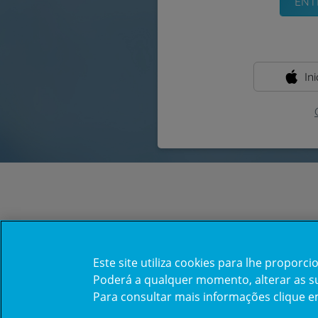
In
Este site utiliza cookies para lhe propor
Poderá a qualquer momento, alterar as sua
Para consultar mais informações clique 