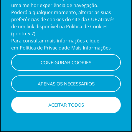
uma melhor experiência de navegação.
Poderá a qualquer momento, alterar as suas
Inicie sessão com a Apple
preferências de cookies do site da CUF através
de um link disponível na Política de Cookies
(ponto 5.7).
Inicie sessão com o Google
Para consultar mais informações clique
em
Política de Privacidade
Mais Informações
Centro de Apoio ao Cliente
|
Política de Privacidade e Cookies
CONFIGURAR COOKIES
APENAS OS NECESSÁRIOS
ACEITAR TODOS