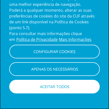
uma melhor experiência de navegação.
Poderá a qualquer momento, alterar as suas
Inicie sessão com a Apple
preferências de cookies do site da CUF através
de um link disponível na Política de Cookies
(ponto 5.7).
Inicie sessão com o Google
Para consultar mais informações clique
em
Política de Privacidade
Mais Informações
Centro de Apoio ao Cliente
|
Política de Privacidade e Cookies
CONFIGURAR COOKIES
APENAS OS NECESSÁRIOS
ACEITAR TODOS