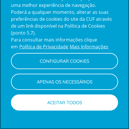
uma melhor experiência de navegação.
Poderá a qualquer momento, alterar as suas
Inicie sessão com a Apple
preferências de cookies do site da CUF através
de um link disponível na Política de Cookies
(ponto 5.7).
Inicie sessão com o Google
Para consultar mais informações clique
em
Política de Privacidade
Mais Informações
Centro de Apoio ao Cliente
|
Política de Privacidade e Cookies
CONFIGURAR COOKIES
APENAS OS NECESSÁRIOS
ACEITAR TODOS