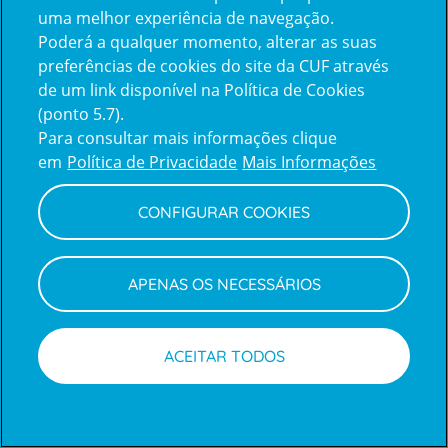
uma melhor experiência de navegação.
Poderá a qualquer momento, alterar as suas
Inicie sessão com a Apple
preferências de cookies do site da CUF através
de um link disponível na Política de Cookies
(ponto 5.7).
Inicie sessão com o Google
Para consultar mais informações clique
em
Política de Privacidade
Mais Informações
Centro de Apoio ao Cliente
|
Política de Privacidade e Cookies
CONFIGURAR COOKIES
APENAS OS NECESSÁRIOS
ACEITAR TODOS