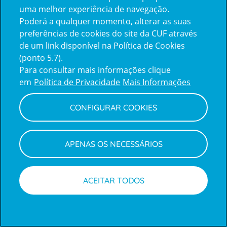
uma melhor experiência de navegação.
Poderá a qualquer momento, alterar as suas
Inicie sessão com a Apple
preferências de cookies do site da CUF através
de um link disponível na Política de Cookies
(ponto 5.7).
Inicie sessão com o Google
Para consultar mais informações clique
em
Política de Privacidade
Mais Informações
Centro de Apoio ao Cliente
|
Política de Privacidade e Cookies
CONFIGURAR COOKIES
APENAS OS NECESSÁRIOS
ACEITAR TODOS