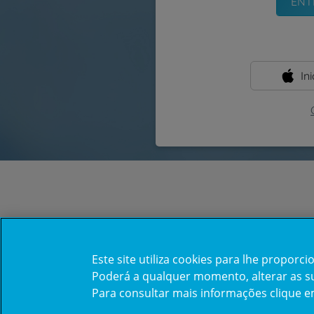
In
Este site utiliza cookies para lhe propor
Poderá a qualquer momento, alterar as sua
Para consultar mais informações clique 