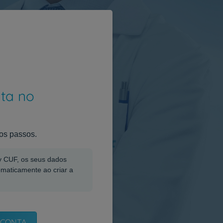
nta no
os passos.
My CUF, os seus dados
omaticamente ao criar a
 CONTA