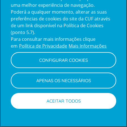
uma melhor experiência de navegação.
Poderá a qualquer momento, alterar as suas
Inicie sessão com a Apple
preferências de cookies do site da CUF através
de um link disponível na Política de Cookies
(ponto 5.7).
Inicie sessão com o Google
Para consultar mais informações clique
em
Política de Privacidade
Mais Informações
Centro de Apoio ao Cliente
|
Política de Privacidade e Cookies
CONFIGURAR COOKIES
APENAS OS NECESSÁRIOS
ACEITAR TODOS