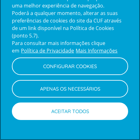
uma melhor experiência de navegação.
Poderá a qualquer momento, alterar as suas
Inicie sessão com a Apple
preferências de cookies do site da CUF através
de um link disponível na Política de Cookies
(ponto 5.7).
Inicie sessão com o Google
Para consultar mais informações clique
em
Política de Privacidade
Mais Informações
Centro de Apoio ao Cliente
|
Política de Privacidade e Cookies
CONFIGURAR COOKIES
APENAS OS NECESSÁRIOS
ACEITAR TODOS