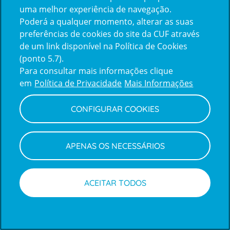
uma melhor experiência de navegação.
Poderá a qualquer momento, alterar as suas
Inicie sessão com a Apple
preferências de cookies do site da CUF através
de um link disponível na Política de Cookies
(ponto 5.7).
Inicie sessão com o Google
Para consultar mais informações clique
em
Política de Privacidade
Mais Informações
Centro de Apoio ao Cliente
|
Política de Privacidade e Cookies
CONFIGURAR COOKIES
APENAS OS NECESSÁRIOS
ACEITAR TODOS