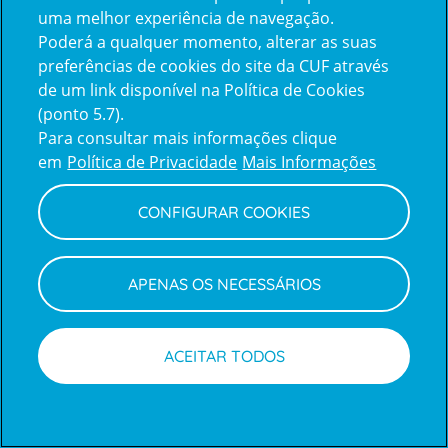
uma melhor experiência de navegação.
Poderá a qualquer momento, alterar as suas
Inicie sessão com a Apple
preferências de cookies do site da CUF através
de um link disponível na Política de Cookies
(ponto 5.7).
Inicie sessão com o Google
Para consultar mais informações clique
em
Política de Privacidade
Mais Informações
Centro de Apoio ao Cliente
|
Política de Privacidade e Cookies
CONFIGURAR COOKIES
APENAS OS NECESSÁRIOS
ACEITAR TODOS