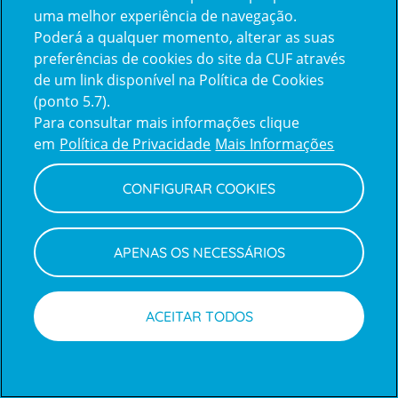
uma melhor experiência de navegação.
Poderá a qualquer momento, alterar as suas
Inicie sessão com a Apple
preferências de cookies do site da CUF através
de um link disponível na Política de Cookies
(ponto 5.7).
Inicie sessão com o Google
Para consultar mais informações clique
em
Política de Privacidade
Mais Informações
Centro de Apoio ao Cliente
|
Política de Privacidade e Cookies
CONFIGURAR COOKIES
APENAS OS NECESSÁRIOS
ACEITAR TODOS