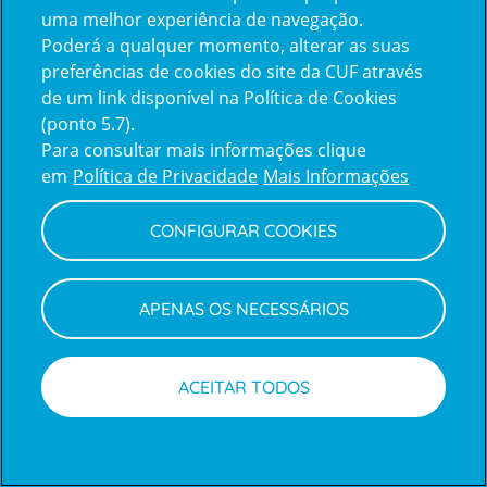
uma melhor experiência de navegação.
Poderá a qualquer momento, alterar as suas
Inicie sessão com a Apple
preferências de cookies do site da CUF através
de um link disponível na Política de Cookies
(ponto 5.7).
Inicie sessão com o Google
Para consultar mais informações clique
em
Política de Privacidade
Mais Informações
Centro de Apoio ao Cliente
|
Política de Privacidade e Cookies
CONFIGURAR COOKIES
APENAS OS NECESSÁRIOS
ACEITAR TODOS