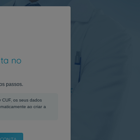
nta no
os passos.
My CUF, os seus dados
omaticamente ao criar a
 CONTA