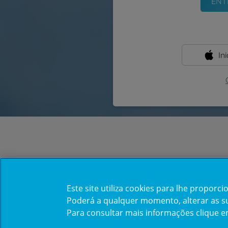
In
Este site utiliza cookies para lhe propor
Poderá a qualquer momento, alterar as sua
Para consultar mais informações clique 