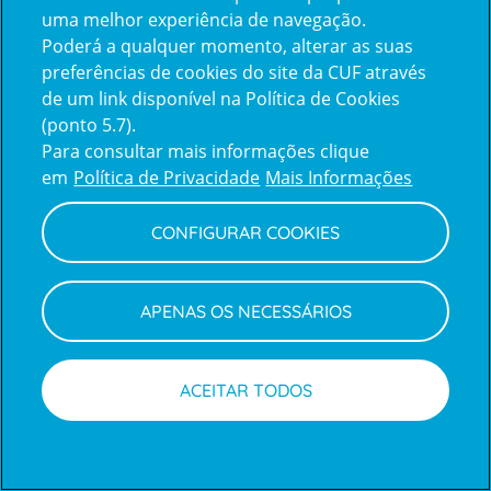
uma melhor experiência de navegação.
Poderá a qualquer momento, alterar as suas
Inicie sessão com a Apple
preferências de cookies do site da CUF através
de um link disponível na Política de Cookies
(ponto 5.7).
Inicie sessão com o Google
Para consultar mais informações clique
em
Política de Privacidade
Mais Informações
Centro de Apoio ao Cliente
|
Política de Privacidade e Cookies
CONFIGURAR COOKIES
APENAS OS NECESSÁRIOS
ACEITAR TODOS