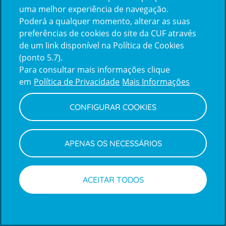
uma melhor experiência de navegação.
Poderá a qualquer momento, alterar as suas
Inicie sessão com a Apple
preferências de cookies do site da CUF através
de um link disponível na Política de Cookies
(ponto 5.7).
Inicie sessão com o Google
Para consultar mais informações clique
em
Política de Privacidade
Mais Informações
Centro de Apoio ao Cliente
|
Política de Privacidade e Cookies
CONFIGURAR COOKIES
APENAS OS NECESSÁRIOS
ACEITAR TODOS