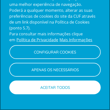
uma melhor experiência de navegação.
Poderá a qualquer momento, alterar as suas
Inicie sessão com a Apple
preferências de cookies do site da CUF através
de um link disponível na Política de Cookies
(ponto 5.7).
Inicie sessão com o Google
Para consultar mais informações clique
em
Política de Privacidade
Mais Informações
Centro de Apoio ao Cliente
|
Política de Privacidade e Cookies
CONFIGURAR COOKIES
APENAS OS NECESSÁRIOS
ACEITAR TODOS