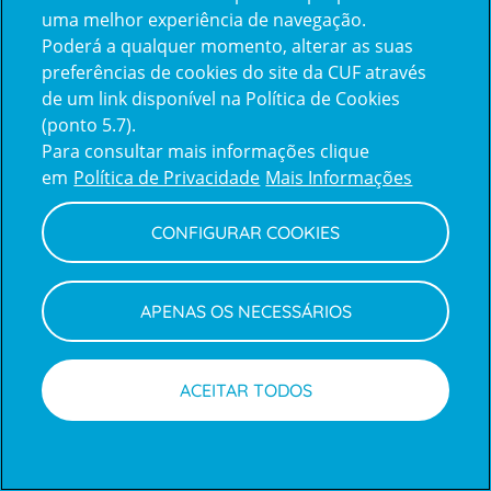
uma melhor experiência de navegação.
Poderá a qualquer momento, alterar as suas
Inicie sessão com a Apple
preferências de cookies do site da CUF através
de um link disponível na Política de Cookies
(ponto 5.7).
Inicie sessão com o Google
Para consultar mais informações clique
em
Política de Privacidade
Mais Informações
Centro de Apoio ao Cliente
|
Política de Privacidade e Cookies
CONFIGURAR COOKIES
APENAS OS NECESSÁRIOS
ACEITAR TODOS