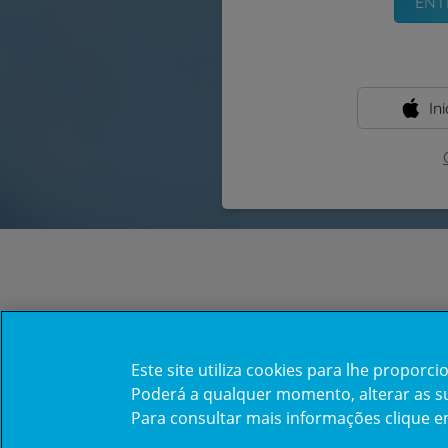
In
Este site utiliza cookies para lhe propor
Poderá a qualquer momento, alterar as sua
Para consultar mais informações clique 