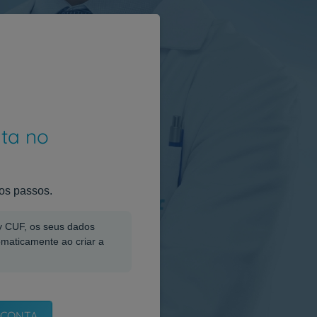
nta no
os passos.
My CUF, os seus dados
omaticamente ao criar a
 CONTA