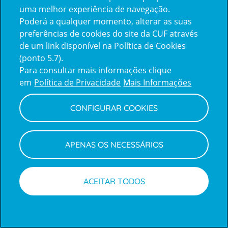
uma melhor experiência de navegação.
Poderá a qualquer momento, alterar as suas
Inicie sessão com a Apple
preferências de cookies do site da CUF através
de um link disponível na Política de Cookies
(ponto 5.7).
Inicie sessão com o Google
Para consultar mais informações clique
em
Política de Privacidade
Mais Informações
Centro de Apoio ao Cliente
|
Política de Privacidade e Cookies
CONFIGURAR COOKIES
APENAS OS NECESSÁRIOS
ACEITAR TODOS