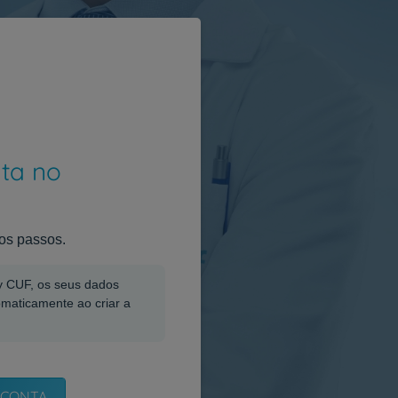
nta no
os passos.
My CUF, os seus dados
omaticamente ao criar a
 CONTA