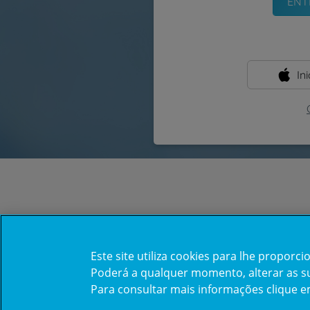
In
Este site utiliza cookies para lhe propor
Poderá a qualquer momento, alterar as sua
Para consultar mais informações clique 