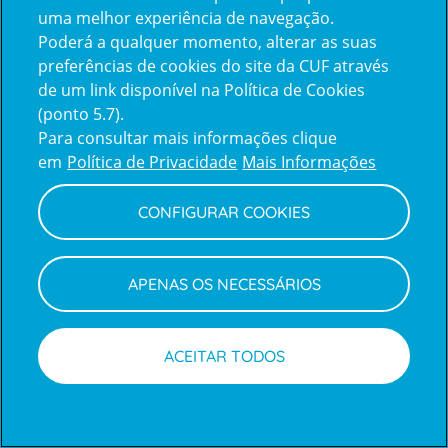
uma melhor experiência de navegação.
Poderá a qualquer momento, alterar as suas
Inicie sessão com a Apple
preferências de cookies do site da CUF através
de um link disponível na Política de Cookies
(ponto 5.7).
Inicie sessão com o Google
Para consultar mais informações clique
em
Política de Privacidade
Mais Informações
Centro de Apoio ao Cliente
|
Política de Privacidade e Cookies
CONFIGURAR COOKIES
APENAS OS NECESSÁRIOS
ACEITAR TODOS