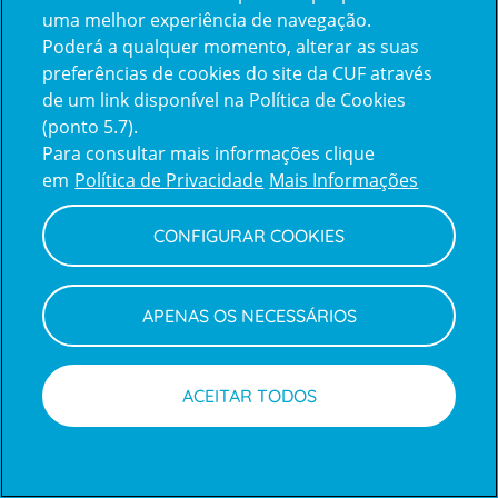
uma melhor experiência de navegação.
Poderá a qualquer momento, alterar as suas
Inicie sessão com a Apple
preferências de cookies do site da CUF através
de um link disponível na Política de Cookies
(ponto 5.7).
Inicie sessão com o Google
Para consultar mais informações clique
em
Política de Privacidade
Mais Informações
Centro de Apoio ao Cliente
|
Política de Privacidade e Cookies
CONFIGURAR COOKIES
APENAS OS NECESSÁRIOS
ACEITAR TODOS