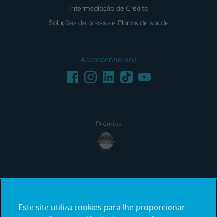
Intermediação de Crédito
Soluções de acesso e Planos de saúde
Acompanhe-nos
Facebook
LinkedIn
Youtube
Instagram
TikTok
Prémios
award4
Certificações
Este site utiliza cookies para lhe proporcionar
certification2
certification3