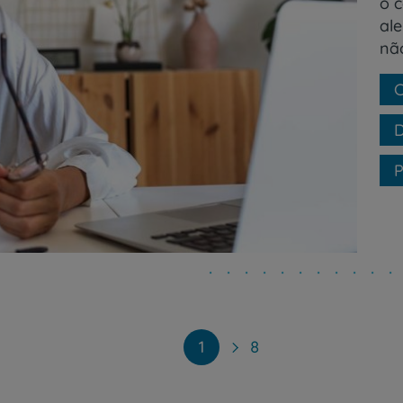
o c
ale
nã
C
D
P
1
8