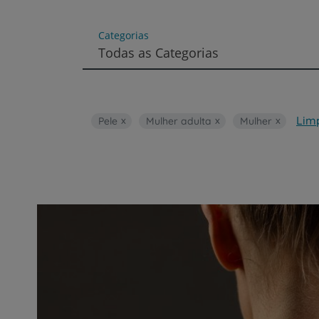
um
leitor
de
Categorias
tela;
Todas as Categorias
Pressione
Control-
F10
para
abrir
Limp
Pele
Mulher adulta
Mulher
um
menu
de
acessibilidade.