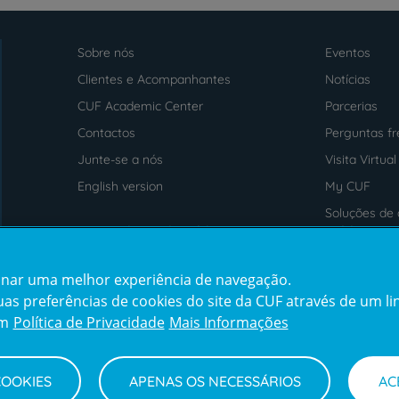
Sobre nós
Eventos
Menu
footer
Clientes e Acompanhantes
Notícias
CUF Academic Center
Parcerias
Contactos
Perguntas f
Junte-se a nós
Visita Virtual
English version
My CUF
Soluções de 
Intermediação de Crédito
saúde
cionar uma melhor experiência de navegação.
Prémios
Certificaçõe
s preferências de cookies do site da CUF através de um link
award4
certification2
cert
em
Política de Privacidade
Mais Informações
COOKIES
APENAS OS NECESSÁRIOS
AC