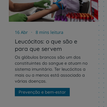
16 Abr
8 mins leitura
Prevenção e bem-esta
Leucócitos: o que são e
para que servem
Grandes Áreas da Saú
Os glóbulos brancos são um dos
constituintes do sangue e atuam no
sistema imunitário. Ter leucócitos a
mais ou a menos está associado a
Serviços CUF
várias doenças.
Prevenção e bem-estar