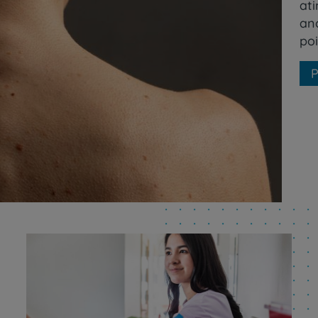
ati
an
po
P