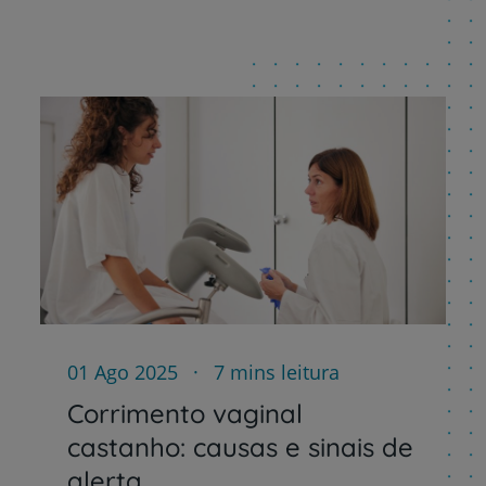
Plano +CUF
My CUF
Clientes e acompanhantes
CUF Academic Center
Para profissionais
Sobre nós
Contacte-nos
01 Ago 2025
7 mins leitura
Corrimento vaginal
castanho: causas e sinais de
alerta