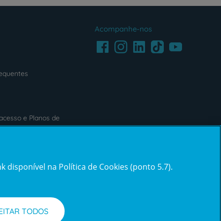
Acompanhe-nos
Facebook
LinkedIn
Youtube
Instagram
TikTok
requentes
acesso e Planos de
s
Reclamações e Elogios
 disponível na Política de Cookies (ponto 5.7).
ification3
Reclamações
e
elogios
EITAR TODOS