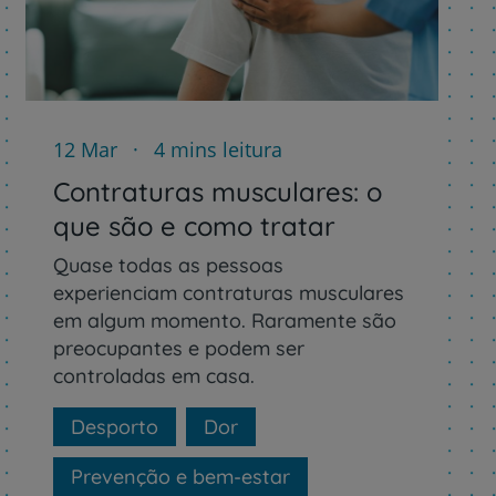
12 Mar
4 mins leitura
r
Contraturas musculares: o
que são e como tratar
de
Quase todas as pessoas
experienciam contraturas musculares
em algum momento. Raramente são
preocupantes e podem ser
controladas em casa.
Desporto
Dor
Prevenção e bem-estar