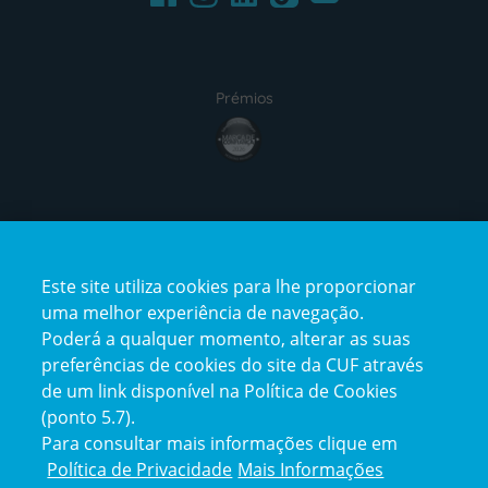
Prémios
award4
Certificações
Este site utiliza cookies para lhe proporcionar
certification2
certification3
uma melhor experiência de navegação.
Poderá a qualquer momento, alterar as suas
preferências de cookies do site da CUF através
de um link disponível na Política de Cookies
(ponto 5.7).
Reclamações e Elogios
Para consultar mais informações clique em
Reclamações
Política de Privacidade
Mais Informações
e