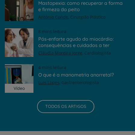
Mastopexia: como recuperar a forma
e firmeza do peito
António Conde
Cirurgião Plástico
8 mins leitura
Pós-enfarte agudo do miocárdio:
consequências e cuidados a ter
Cláudia Moreira Jorge
Cardiologista
4 mins leitura
O que é a manometria anorretal?
Luís Lopes
Gastrenterologista
Vídeo
TODOS OS ARTIGOS