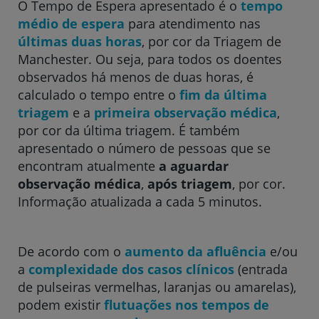
O Tempo de Espera apresentado é o
tempo
médio de espera
para atendimento nas
Hospital CUF Descobertas - Lisboa
últimas duas horas
, por cor da Triagem de
Manchester. Ou seja, para todos os doentes
observados há menos de duas horas, é
Hospital CUF Faro
calculado o tempo entre o
fim da última
triagem
e a
primeira observação médica
,
por cor da última triagem. É também
Clínica CUF Funchal
apresentado o número de pessoas que se
encontram atualmente
a aguardar
observação médica
,
após triagem
, por cor.
Clínica CUF Guia - AlgarveShopping
Informação atualizada a cada 5 minutos.
Hospital CUF Leiria
De acordo com o
aumento da afluência
e/ou
a
complexidade dos casos clínicos
(entrada
Hospital CUF Madeira
de pulseiras vermelhas, laranjas ou amarelas),
podem existir
flutuações nos tempos de