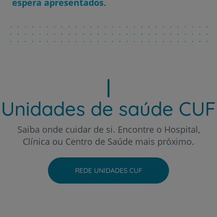
espera apresentados
.
Hospital CUF Porto
Hospital CUF Santarém
Hospital CUF Sintra
Unidades de saúde CUF
Hospital CUF Tejo - Lisboa
Saiba onde cuidar de si. Encontre o Hospital,
Clínica ou Centro de Saúde mais próximo.
Hospital CUF Torres Vedras
REDE UNIDADES CUF
Hospital CUF Viseu