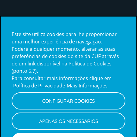
Certificações
Este site utiliza cookies para lhe proporcionar
certification2
certification3
uma melhor experiência de navegação.
Poderá a qualquer momento, alterar as suas
preferências de cookies do site da CUF através
de um link disponível na Política de Cookies
(ponto 5.7).
Reclamações e Elogios
Para consultar mais informações clique em
Reclamações
Política de Privacidade
Mais Informações
e
elogios
CONFIGURAR COOKIES
Política de Privacidade e Cookies
Terms
Configurar Cookies
Termos e Condições
APENAS OS NECESSÁRIOS
and
Declaração de Acessibilidade
Privacy
Canal de Denúncias
Informações legais
Policy
© CUF 2026 Todos os direitos reservados