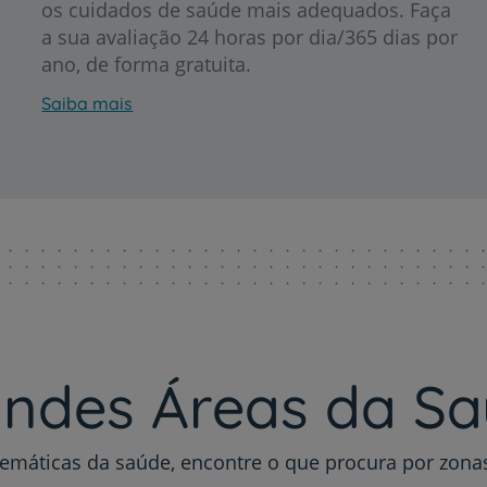
os cuidados de saúde mais adequados. Faça
a sua avaliação 24 horas por dia/365 dias por
ano, de forma gratuita.
Saiba mais
Prevenção e bem-esta
Grandes Áreas da Saú
Serviços CUF
ndes Áreas da S
Plano +CUF
emáticas da saúde, encontre o que procura por zon