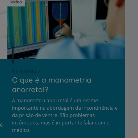
Vídeo
4 mins leitura
O que é a manometria
anorretal?
A manometria anorretal é um exame
importante na abordagem da incontinência e
da prisão de ventre. São problemas
incómodos, mas é importante falar com o
 é
médico.