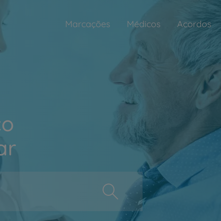
Marcações
Médicos
Acordos
ço
ar