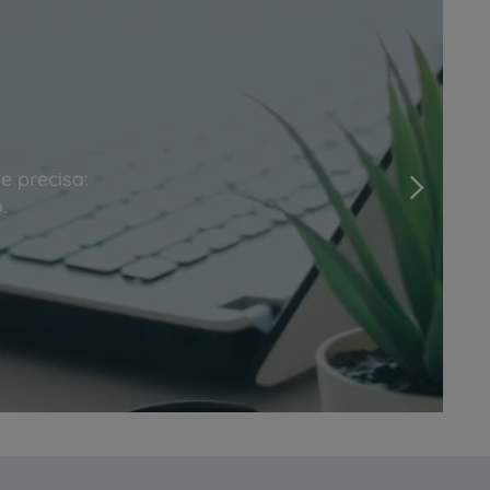
e precisa:
Next
.