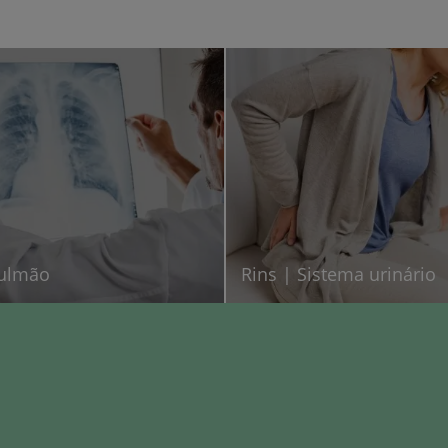
My CUF
Clientes e acompanhantes
CUF Academic Center
Para profissionais
Sobre nós
ulmão
Rins | Sistema urinário
Contacte-nos
PT
EN