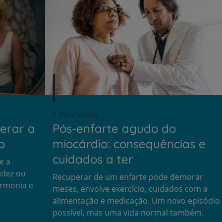
8 mins leitura
erar a
Pós-enfarte agudo do
o
miocárdio: consequências e
cuidados a ter
e a
idez ou
Recuperar de um enfarte pode demorar
armonia e
meses, envolve exercício, cuidados com a
alimentação e medicação. Um novo episódio
possível, mas uma vida normal também.