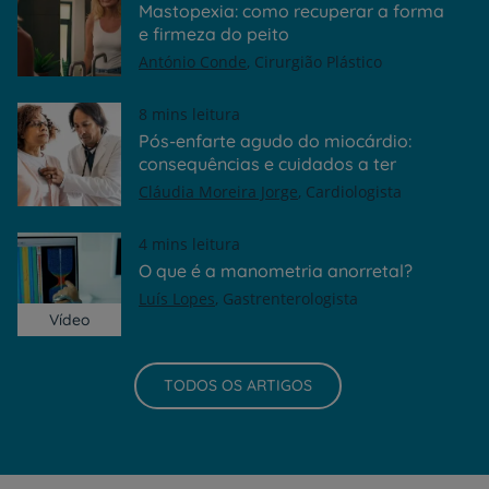
Mastopexia: como recuperar a forma
e firmeza do peito
António Conde
Cirurgião Plástico
8 mins leitura
Pós-enfarte agudo do miocárdio:
consequências e cuidados a ter
Cláudia Moreira Jorge
Cardiologista
4 mins leitura
O que é a manometria anorretal?
Luís Lopes
Gastrenterologista
Vídeo
TODOS OS ARTIGOS