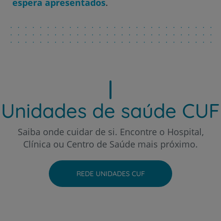
espera apresentados
.
Hospital CUF Porto
Hospital CUF Santarém
Hospital CUF Sintra
Unidades de saúde CUF
Hospital CUF Tejo - Lisboa
Saiba onde cuidar de si. Encontre o Hospital,
Clínica ou Centro de Saúde mais próximo.
Hospital CUF Torres Vedras
REDE UNIDADES CUF
Hospital CUF Viseu