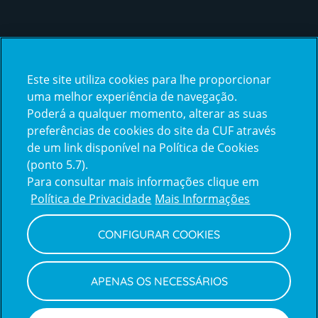
Certificações
Este site utiliza cookies para lhe proporcionar
certification2
certification3
uma melhor experiência de navegação.
Poderá a qualquer momento, alterar as suas
preferências de cookies do site da CUF através
de um link disponível na Política de Cookies
(ponto 5.7).
Reclamações e Elogios
Para consultar mais informações clique em
Reclamações
Política de Privacidade
Mais Informações
e
elogios
CONFIGURAR COOKIES
Política de Privacidade e Cookies
Terms
Configurar Cookies
Termos e Condições
APENAS OS NECESSÁRIOS
and
Declaração de Acessibilidade
Privacy
Canal de Denúncias
Informações legais
Policy
© CUF 2026 Todos os direitos reservados