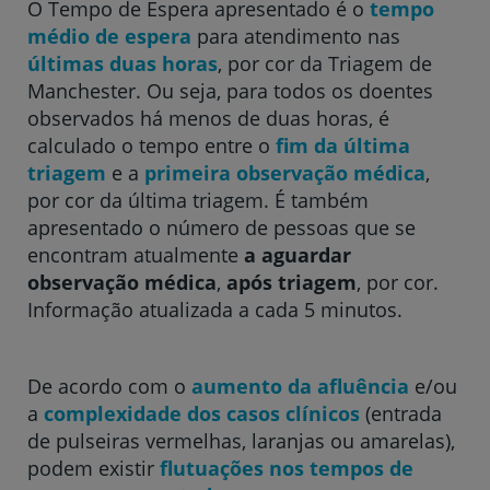
O Tempo de Espera apresentado é o
tempo
médio de espera
para atendimento nas
Hospital CUF Descobertas - Lisboa
últimas duas horas
, por cor da Triagem de
Manchester. Ou seja, para todos os doentes
observados há menos de duas horas, é
Hospital CUF Faro
calculado o tempo entre o
fim da última
triagem
e a
primeira observação médica
,
por cor da última triagem. É também
Clínica CUF Funchal
apresentado o número de pessoas que se
encontram atualmente
a aguardar
observação médica
,
após triagem
, por cor.
Clínica CUF Guia - AlgarveShopping
Informação atualizada a cada 5 minutos.
Hospital CUF Leiria
De acordo com o
aumento da afluência
e/ou
a
complexidade dos casos clínicos
(entrada
Hospital CUF Madeira
de pulseiras vermelhas, laranjas ou amarelas),
podem existir
flutuações nos tempos de