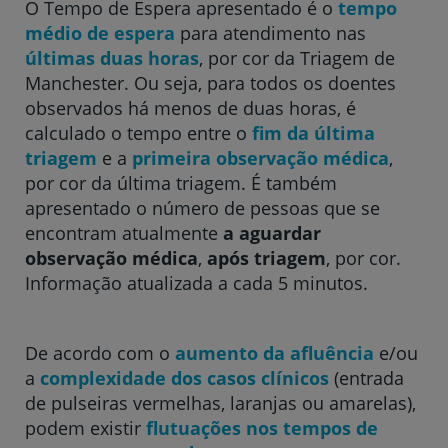
O Tempo de Espera apresentado é o
tempo
médio de espera
para atendimento nas
Hospital CUF Descobertas - Lisboa
últimas duas horas
, por cor da Triagem de
Manchester. Ou seja, para todos os doentes
observados há menos de duas horas, é
Hospital CUF Faro
calculado o tempo entre o
fim da última
triagem
e a
primeira observação médica
,
por cor da última triagem. É também
Clínica CUF Funchal
apresentado o número de pessoas que se
encontram atualmente
a aguardar
observação médica
,
após triagem
, por cor.
Clínica CUF Guia - AlgarveShopping
Informação atualizada a cada 5 minutos.
Hospital CUF Leiria
De acordo com o
aumento da afluência
e/ou
a
complexidade dos casos clínicos
(entrada
Hospital CUF Madeira
de pulseiras vermelhas, laranjas ou amarelas),
podem existir
flutuações nos tempos de