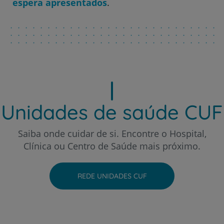
espera apresentados
.
Hospital CUF Porto
Hospital CUF Santarém
Hospital CUF Sintra
Unidades de saúde CUF
Hospital CUF Tejo - Lisboa
Saiba onde cuidar de si. Encontre o Hospital,
Clínica ou Centro de Saúde mais próximo.
Hospital CUF Torres Vedras
REDE UNIDADES CUF
Hospital CUF Viseu