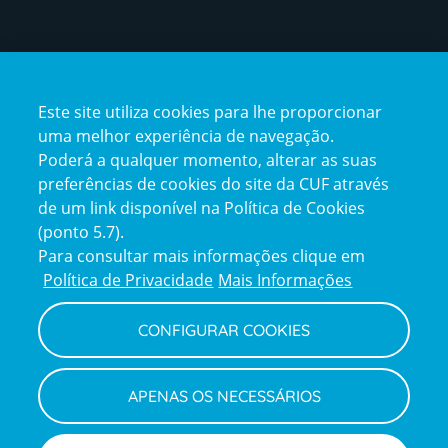
Certificações
Este site utiliza cookies para lhe proporcionar
certification2
certification3
uma melhor experiência de navegação.
Poderá a qualquer momento, alterar as suas
preferências de cookies do site da CUF através
de um link disponível na Política de Cookies
(ponto 5.7).
Reclamações e Elogios
Para consultar mais informações clique em
Reclamações
Política de Privacidade
Mais Informações
e
elogios
CONFIGURAR COOKIES
Política de Privacidade e Cookies
Terms
Configurar Cookies
Termos e Condições
APENAS OS NECESSÁRIOS
and
Declaração de Acessibilidade
Privacy
Canal de Denúncias
Informações legais
Policy
© CUF 2026 Todos os direitos reservados