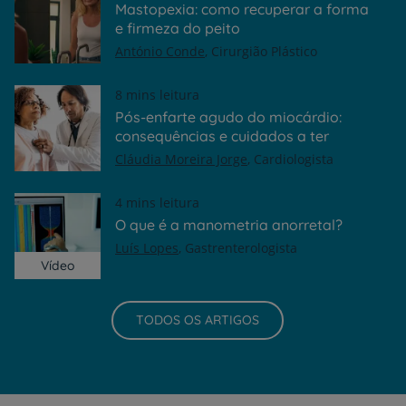
Mastopexia: como recuperar a forma
e firmeza do peito
António Conde
Cirurgião Plástico
8 mins leitura
Pós-enfarte agudo do miocárdio:
consequências e cuidados a ter
Cláudia Moreira Jorge
Cardiologista
4 mins leitura
O que é a manometria anorretal?
Luís Lopes
Gastrenterologista
Vídeo
TODOS OS ARTIGOS