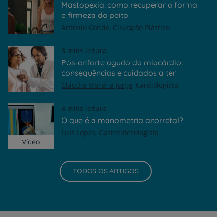
Mastopexia: como recuperar a forma
e firmeza do peito
António Conde
Cirurgião Plástico
8 mins leitura
Pós-enfarte agudo do miocárdio:
consequências e cuidados a ter
Cláudia Moreira Jorge
Cardiologista
4 mins leitura
O que é a manometria anorretal?
Luís Lopes
Gastrenterologista
Vídeo
TODOS OS ARTIGOS