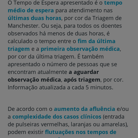
O Tempo de Espera apresentado é o
tempo
médio de espera
para atendimento nas
Hospital CUF Descobertas - Lisboa
últimas duas horas
, por cor da Triagem de
Manchester. Ou seja, para todos os doentes
observados há menos de duas horas, é
Hospital CUF Faro
calculado o tempo entre o
fim da última
triagem
e a
primeira observação médica
,
por cor da última triagem. É também
Clínica CUF Funchal
apresentado o número de pessoas que se
encontram atualmente
a aguardar
observação médica
,
após triagem
, por cor.
Clínica CUF Guia - AlgarveShopping
Informação atualizada a cada 5 minutos.
Hospital CUF Leiria
De acordo com o
aumento da afluência
e/ou
a
complexidade dos casos clínicos
(entrada
Hospital CUF Madeira
de pulseiras vermelhas, laranjas ou amarelas),
podem existir
flutuações nos tempos de