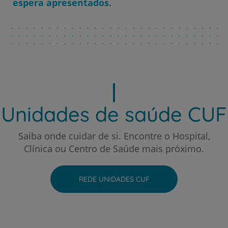
espera apresentados
.
Hospital CUF Porto
Hospital CUF Santarém
Hospital CUF Sintra
Unidades de saúde CUF
Hospital CUF Tejo - Lisboa
Saiba onde cuidar de si. Encontre o Hospital,
Clínica ou Centro de Saúde mais próximo.
Hospital CUF Torres Vedras
REDE UNIDADES CUF
Hospital CUF Viseu