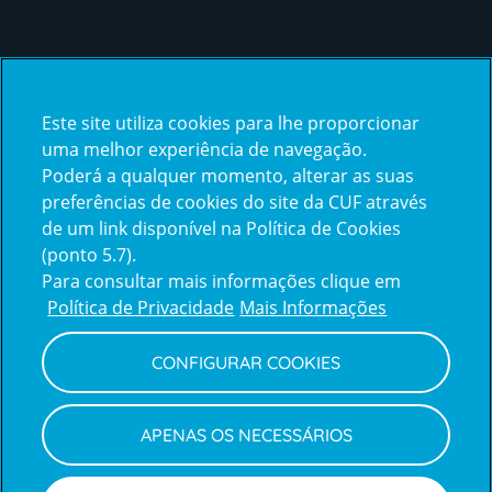
Certificações
Este site utiliza cookies para lhe proporcionar
certification2
certification3
uma melhor experiência de navegação.
Poderá a qualquer momento, alterar as suas
preferências de cookies do site da CUF através
de um link disponível na Política de Cookies
(ponto 5.7).
Reclamações e Elogios
Para consultar mais informações clique em
Reclamações
Política de Privacidade
Mais Informações
e
elogios
CONFIGURAR COOKIES
Política de Privacidade e Cookies
Terms
Configurar Cookies
Termos e Condições
APENAS OS NECESSÁRIOS
and
Declaração de Acessibilidade
Privacy
Canal de Denúncias
Informações legais
Policy
© CUF 2026 Todos os direitos reservados