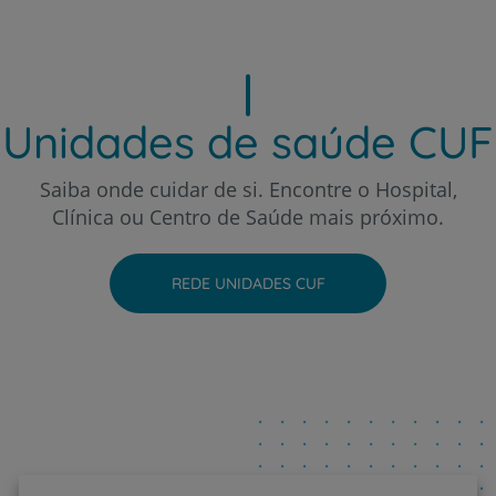
Hospital CUF Sintra
Unidades de saúde CUF
Hospital CUF Tejo - Lisboa
Saiba onde cuidar de si. Encontre o Hospital,
Clínica ou Centro de Saúde mais próximo.
Hospital CUF Torres Vedras
REDE UNIDADES CUF
Hospital CUF Viseu