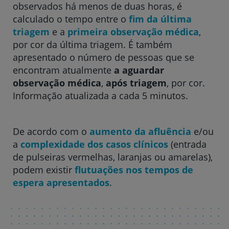
observados há menos de duas horas, é
Hospital CUF Faro
calculado o tempo entre o
fim da última
triagem
e a
primeira observação médica
,
por cor da última triagem. É também
Clínica CUF Funchal
apresentado o número de pessoas que se
encontram atualmente
a aguardar
observação médica
,
após triagem
, por cor.
Clínica CUF Guia - AlgarveShopping
Informação atualizada a cada 5 minutos.
Hospital CUF Leiria
De acordo com o
aumento da afluência
e/ou
a
complexidade dos casos clínicos
(entrada
Hospital CUF Madeira
de pulseiras vermelhas, laranjas ou amarelas),
podem existir
flutuações nos tempos de
espera apresentados
.
Hospital CUF Porto
Hospital CUF Santarém