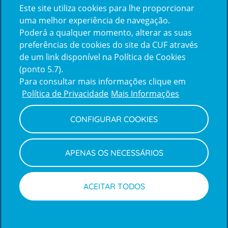
Este site utiliza cookies para lhe proporcionar
certification2
certification3
uma melhor experiência de navegação.
Poderá a qualquer momento, alterar as suas
preferências de cookies do site da CUF através
de um link disponível na Política de Cookies
(ponto 5.7).
Reclamações e Elogios
Para consultar mais informações clique em
Reclamações
Política de Privacidade
Mais Informações
e
elogios
CONFIGURAR COOKIES
Política de Privacidade e Cookies
Terms
Configurar Cookies
Termos e Condições
APENAS OS NECESSÁRIOS
and
Declaração de Acessibilidade
Privacy
Canal de Denúncias
Informações legais
Policy
© CUF 2026 Todos os direitos reservados
ACEITAR TODOS
Marcações
Médicos