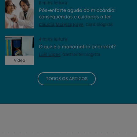
8 mins leitura
Pós-enfarte agudo do miocárdio:
consequências e cuidados a ter
Cláudia Moreira Jorge
Cardiologista
4 mins leitura
O que é a manometria anorretal?
Luís Lopes
Gastrenterologista
Vídeo
TODOS OS ARTIGOS