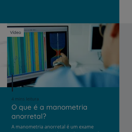
Vídeo
4 mins leitura
O que é a manometria
anorretal?
A manometria anorretal é um exame