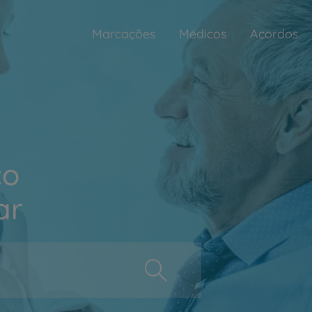
Marcações
Médicos
Acordos
ço
ar