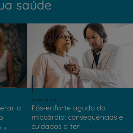
sua saúde
8 mins leitura
erar a
Pós-enfarte agudo do
o
miocárdio: consequências e
cuidados a ter
e a