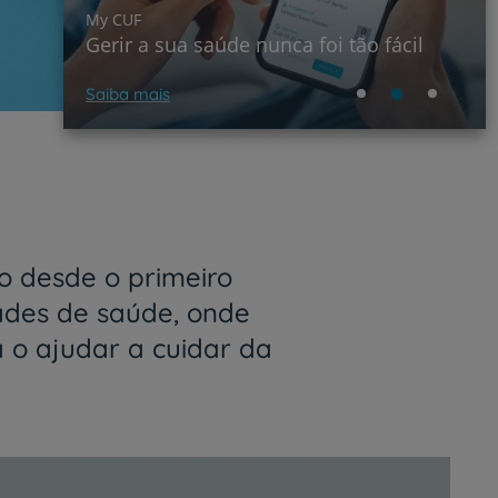
My CUF
Gerir a sua saúde nunca foi tão fácil
A 
Saiba mais
Sa
 desde o primeiro
ades de saúde, onde
a o ajudar a cuidar da