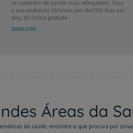
os cuidados de saúde mais adequados. Faça
a sua avaliação 24 horas por dia/365 dias por
ano, de forma gratuita.
Saiba mais
Prevenção e bem-esta
Grandes Áreas da Saú
Serviços CUF
ndes Áreas da S
Plano +CUF
emáticas da saúde, encontre o que procura por zon