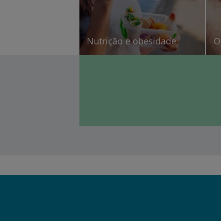
Nutrição e obesidade
O