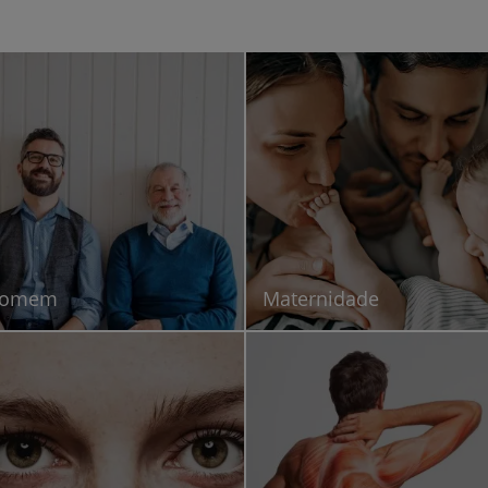
My CUF
Clientes e acompanhantes
CUF Academic Center
Para profissionais
Sobre nós
omem
Maternidade
Contacte-nos
PT
EN