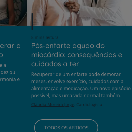
8 mins leitura
erar a
Pós-enfarte agudo do
o
miocárdio: consequências e
cuidados a ter
e a
idez ou
Recuperar de um enfarte pode demorar
armonia e
meses, envolve exercício, cuidados com a
alimentação e medicação. Um novo episódio
possível, mas uma vida normal também.
Cláudia Moreira Jorge
Cardiologista
TODOS OS ARTIGOS