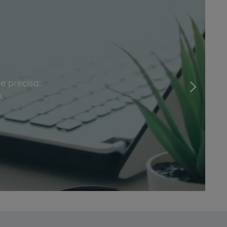
e precisa:
Next
.