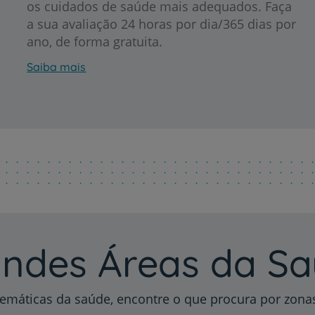
os cuidados de saúde mais adequados. Faça
a sua avaliação 24 horas por dia/365 dias por
ano, de forma gratuita.
Saiba mais
Prevenção e bem-esta
Grandes Áreas da Saú
Serviços CUF
ndes Áreas da S
Plano +CUF
emáticas da saúde, encontre o que procura por zon