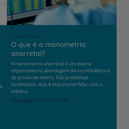
4 mins leitura
O que é a manometria
anorretal?
A manometria anorretal é um exame
importante na abordagem da incontinência e
da prisão de ventre. São problemas
incómodos, mas é importante falar com o
 é
médico.
Luís Lopes
Gastrenterologista