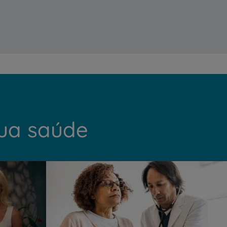
My CUF
Clientes e acompanhantes
CUF Academic Center
Para profissionais
Sobre nós
sua saúde
Contacte-nos
PT
EN