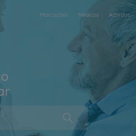
Marcações
Médicos
Acordos
ço
ar