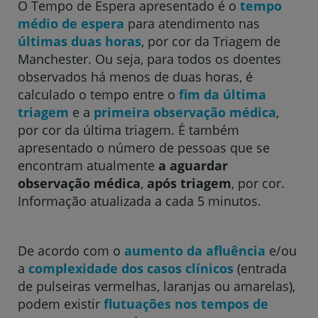
O Tempo de Espera apresentado é o
tempo
médio de espera
para atendimento nas
Hospital CUF Descobertas - Lisboa
últimas duas horas
, por cor da Triagem de
Manchester. Ou seja, para todos os doentes
observados há menos de duas horas, é
Hospital CUF Faro
calculado o tempo entre o
fim da última
triagem
e a
primeira observação médica
,
por cor da última triagem. É também
Clínica CUF Funchal
apresentado o número de pessoas que se
encontram atualmente
a aguardar
observação médica
,
após triagem
, por cor.
Clínica CUF Guia - AlgarveShopping
Informação atualizada a cada 5 minutos.
Hospital CUF Leiria
De acordo com o
aumento da afluência
e/ou
a
complexidade dos casos clínicos
(entrada
Hospital CUF Madeira
de pulseiras vermelhas, laranjas ou amarelas),
podem existir
flutuações nos tempos de