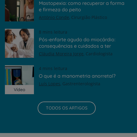
Mastopexia: como recuperar a forma
e firmeza do peito
António Conde
Cirurgião Plástico
8 mins leitura
Pós-enfarte agudo do miocárdio:
consequências e cuidados a ter
Cláudia Moreira Jorge
Cardiologista
4 mins leitura
O que é a manometria anorretal?
Luís Lopes
Gastrenterologista
Vídeo
TODOS OS ARTIGOS