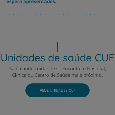
espera apresentados
.
Hospital CUF Porto
Hospital CUF Santarém
Hospital CUF Sintra
Unidades de saúde CUF
Hospital CUF Tejo - Lisboa
Saiba onde cuidar de si. Encontre o Hospital,
Clínica ou Centro de Saúde mais próximo.
Hospital CUF Torres Vedras
REDE UNIDADES CUF
Hospital CUF Viseu