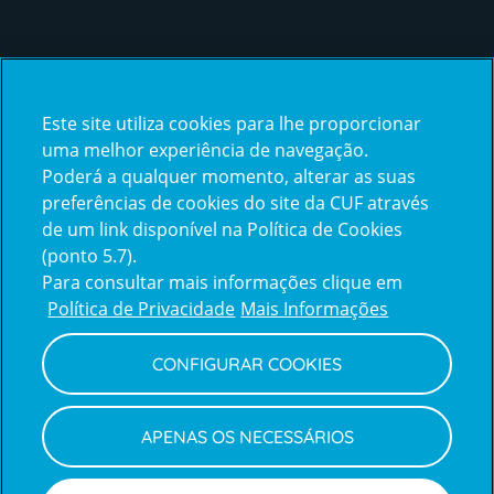
Certificações
Este site utiliza cookies para lhe proporcionar
certification2
certification3
uma melhor experiência de navegação.
Poderá a qualquer momento, alterar as suas
preferências de cookies do site da CUF através
de um link disponível na Política de Cookies
(ponto 5.7).
Reclamações e Elogios
Para consultar mais informações clique em
Reclamações
Política de Privacidade
Mais Informações
e
elogios
CONFIGURAR COOKIES
Política de Privacidade e Cookies
Terms
Configurar Cookies
Termos e Condições
APENAS OS NECESSÁRIOS
and
Declaração de Acessibilidade
Privacy
Canal de Denúncias
Informações legais
Policy
© CUF 2026 Todos os direitos reservados