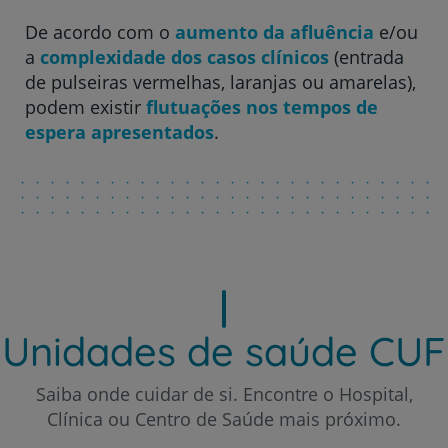
Hospital CUF Leiria
De acordo com o
aumento da afluência
e/ou
a
complexidade dos casos clínicos
(entrada
Hospital CUF Madeira
de pulseiras vermelhas, laranjas ou amarelas),
podem existir
flutuações nos tempos de
espera apresentados
.
Hospital CUF Porto
Hospital CUF Santarém
Hospital CUF Sintra
Unidades de saúde CUF
Hospital CUF Tejo - Lisboa
Saiba onde cuidar de si. Encontre o Hospital,
Clínica ou Centro de Saúde mais próximo.
Hospital CUF Torres Vedras