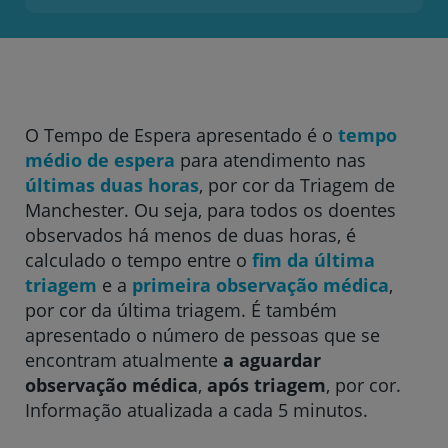
Hospital CUF Cascais
Hospital CUF Coimbra
O Tempo de Espera apresentado é o
tempo
médio de espera
para atendimento nas
Hospital CUF Descobertas - Lisboa
últimas duas horas
, por cor da Triagem de
Manchester. Ou seja, para todos os doentes
observados há menos de duas horas, é
Hospital CUF Faro
calculado o tempo entre o
fim da última
triagem
e a
primeira observação médica
,
por cor da última triagem. É também
Clínica CUF Funchal
apresentado o número de pessoas que se
encontram atualmente
a aguardar
observação médica
,
após triagem
, por cor.
Clínica CUF Guia - AlgarveShopping
Informação atualizada a cada 5 minutos.