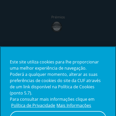
Prémios
award4
Certificações
Este site utiliza cookies para lhe proporcionar
certification2
certification3
uma melhor experiência de navegação.
Poderá a qualquer momento, alterar as suas
preferências de cookies do site da CUF através
de um link disponível na Política de Cookies
(ponto 5.7).
Reclamações e Elogios
Para consultar mais informações clique em
Reclamações
Política de Privacidade
Mais Informações
e
elogios